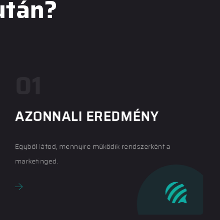
után?
01
AZONNALI EREDMÉNY
Egyből látod, mennyire működik rendszerként a
marketinged.