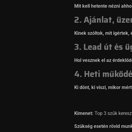
Mit kell hetente nézni ahh
2. Ajánlat, üze
Kinek szóltok, mit ígértek,
3. Lead út és ü
Hol vesznek el az érdeklődő
4. Heti működé
Ki dönt, ki viszi, mikor mér
Kimenet:
Top 3 szűk kereszt
Szükség esetén rövid munka