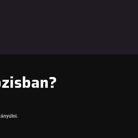
ózisban?
zányúlni.