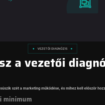
VEZETŐI DIAGNÓZIS
sz a vezetői diagn
l csúszik szét a marketing működése, és mihez kell először hoz
si minimum