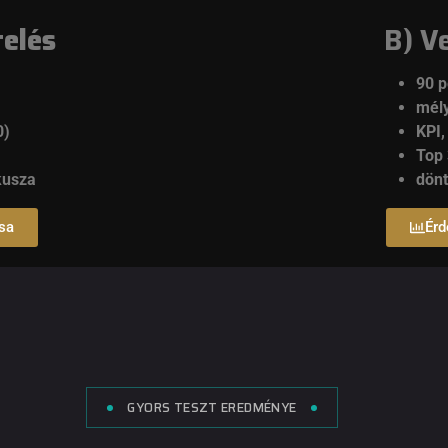
telés
B) V
90 p
mély
0)
KPI,
Top 
kusza
dönt
ása
Érd
GYORS TESZT EREDMÉNYE