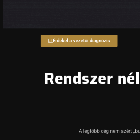
Érdekel a vezetői diagnózis
Rendszer nél
A legtöbb cég nem azért „b