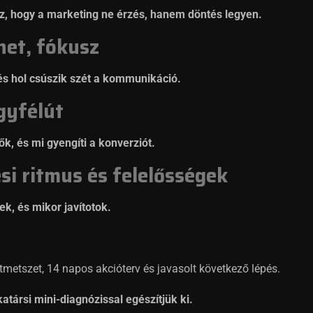
oz, hogy a marketing ne érzés, hanem döntés legyen.
net, fókusz
 és hol csúszik szét a kommunikáció.
gyfélút
k, és mi gyengíti a konverziót.
si ritmus és felelősségek
tek, és mikor javítotok.
metszet, 14 napos akcióterv és javasolt következő lépés.
társi mini-diagnózissal egészítjük ki.