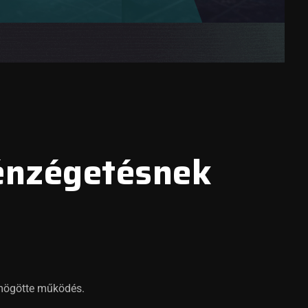
pénzégetésnek
 mögötte működés.