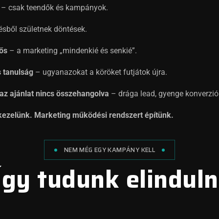
– csak teendők és kampányok.
ésből születnek döntések.
lős
– a marketing „mindenkié és senkié”.
 tanulság
– ugyanazokat a köröket futjátok újra.
s az ajánlat nincs összehangolva
– drága lead, gyenge konverzió
ezelünk. Marketing működési rendszert építünk.
NEM MÉG EGY KAMPÁNY KELL
Így tudunk elinduln