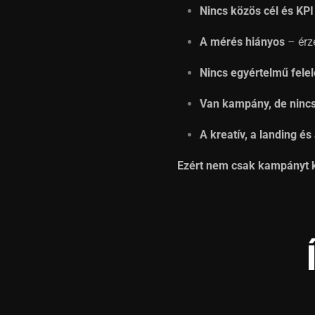
Nincs közös cél és KPI
A mérés hiányos
– érz
Nincs egyértelmű fele
Van kampány, de nincs
A kreatív, a landing é
Ezért nem csak kampányt k