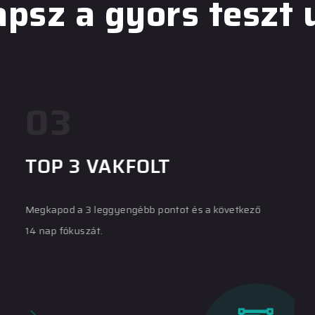
apsz a gyors teszt 
03
TOP 3 VAKFOLT
Megkapod a 3 leggyengébb pontot és a következő
14 nap fókuszát.