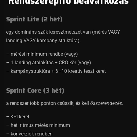
Rendszerépítő beavatkozás
Sprint Lite (2 hét)
egy domináns szűk keresztmetszet van (mérés VAGY
landing VAGY kampány struktúra).
– mérési minimum rendbe (vagy)
– 1 landing átalakítás + CRO kör (vagy)
– kampánystruktúra + 6–10 kreatív teszt keret
Sprint Core (3 hét)
a rendszer több ponton csúszik, és kell
összerendezés
.
–
KPI keret
– heti ritmus mérés minimum
– konverziók rendben