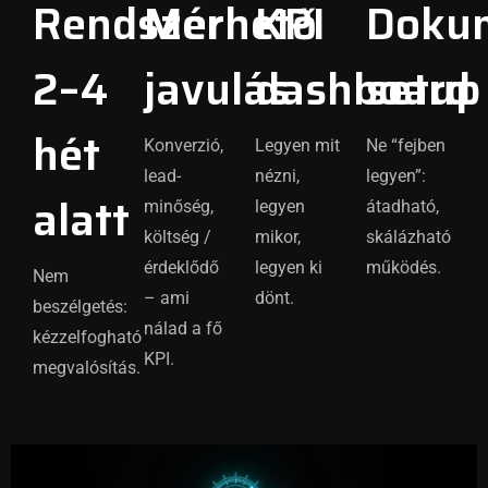
Rendszer
Mérhető
KPI
Dokum
2–4
javulás
dashboard
setup
hét
Konverzió,
Legyen mit
Ne “fejben
lead-
nézni,
legyen”:
alatt
minőség,
legyen
átadható,
költség /
mikor,
skálázható
érdeklődő
legyen ki
működés.
Nem
– ami
dönt.
beszélgetés:
nálad a fő
kézzelfogható
KPI.
megvalósítás.