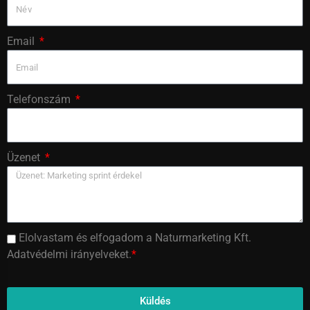
Email
Telefonszám
Üzenet
Elolvastam és elfogadom a Naturmarketing Kft.
Adatvédelmi irányelveket.
*
Küldés