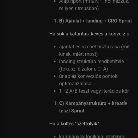
Alap riport (mi a KPI, hol nézzük,
milyen ritmusban)
B) Ajánlat + landing + CRO Sprint
Ha sok a kattintás, kevés a konverzió.
ajánlat és üzenet tisztázása (mit,
kinek, miért most)
landing struktúra rendbetétele
(fókusz, bizalom, CTA)
űrlap és konverziós pontok
optimalizálása
1–2 A/B teszt vagy iterációs kör
C) Kampánystruktúra + kreatív
teszt Sprint
Ha a költés “szétfolyik”.
kampányok logikája: szerepek