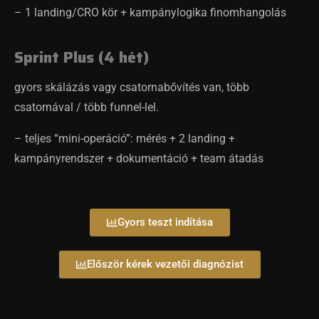
– 1 landing/CRO kör + kampánylogika finomhangolás
Sprint Plus (4 hét)
gyors skálázás vagy csatornabővítés van, több
csatornával / több funnel-lel.
– teljes “mini-operáció”: mérés + 2 landing +
kampányrendszer + dokumentáció + team átadás
Gyors teszt indítása
Először kérek vezetői diagnózist