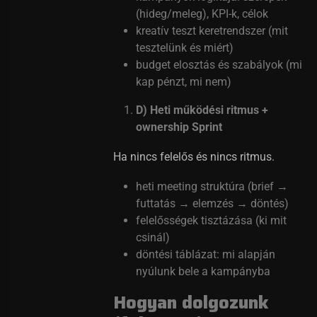
(hideg/meleg), KPI-k, célok
kreatív teszt keretrendszer (mit
tesztelünk és miért)
budget elosztás és szabályok (mi
kap pénzt, mi nem)
D) Heti működési ritmus +
ownership Sprint
Ha nincs felelős és nincs ritmus.
heti meeting struktúra (brief →
futtatás → elemzés → döntés)
felelősségek tisztázása (ki mit
csinál)
döntési táblázat: mi alapján
nyúlunk bele a kampányba
Hogyan dolgozunk