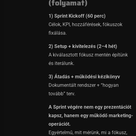
(folyamat)
1) Sprint Kickoff (60 perc)
Célok, KPI, hozzáférések, fókuszok
fixálása.
2) Setup + kivitelezés (2–4 hét)
A kiválasztott fókusz mentén építünk
és iterálunk.
3) Átadás + működési kézikönyv
Dokumentált rendszer + “hogyan
tovább” terv.
A Sprint végére nem egy prezentációt
kapsz, hanem egy működő marketing-
operációt.
Egyértelmű, mit mérünk, mi a fókusz,