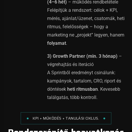
(4–6 hét)
– működés rendbetétele
Felépítjük a rendszert: célok + KPI,
mérés, ajánlat/üzenet, csatornák, heti
ritmus, felelősségek – hogy a
marketing ne „projekt” legyen, hanem
folyamat
.
3) Growth Partner (min. 3 hónap)
–
végrehajtás és iteráció
A Sprintből eredményt csinálunk:
kampányok, tartalom, CRO, riport és
döntések
heti ritmusban
. Kevesebb
találgatás, több kontroll.
KPI + MŰKÖDÉS + TANULÁSI CIKLUS.