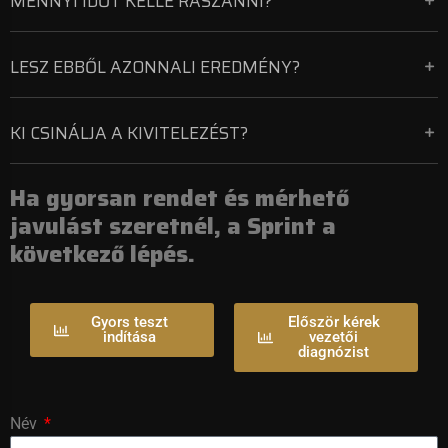
MENNYI IDŐT KELLE RÁSZÁNNI?
LESZ EBBŐL AZONNALI EREDMÉNY?
KI CSINÁLJA A KIVITELEZÉST?
Ha gyorsan rendet és mérhető
javulást szeretnél, a Sprint a
következő lépés.
Gyors teszt
Először kérek
indítása
vezetői
diagnózist
Név