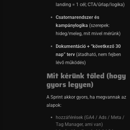
landing = 1 cél; CTA/űrlap/logika)
Csatornarendszer és
kampánylogika
(szerepek:
hideg/meleg, mit mivel mérünk)
Dokumentáció + “következő 30
nap” terv
(átadható, nem fejben
lévő működés)
Mit kérünk tőled (hogy
gyors legyen)
A Sprint akkor gyors, ha megvannak az
alapok:
hozzáférések (GA4 / Ads / Meta /
Tag Manager, ami van)