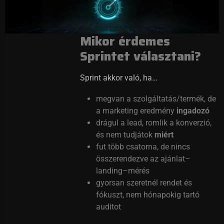
Mikor érdemes
Sprintet választani?
Sprint akkor való, ha…
megvan a szolgáltatás/termék, de
a marketing eredmény
ingadozó
drágul a lead, romlik a konverzió,
és nem tudjátok
miért
fut több csatorna, de nincs
összerendezve az ajánlat–
landing–mérés
gyorsan szeretnél rendet és
fókuszt, nem hónapokig tartó
auditot