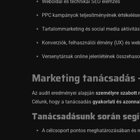
Weboldal és technikai SEO elemzés
PPC kampányok teljesítményének értékelése 
Tartalommarketing és social media aktivitás
Konverziók, felhasználói élmény (UX) és web
Versenytársak online jelenlétének összehaso
Marketing tanácsadás –
Az audit eredményei alapján
személyre szabott m
Célunk, hogy a tanácsadás
gyakorlati és azonna
Tanácsadásunk során segí
A célcsoport pontos meghatározásában és 