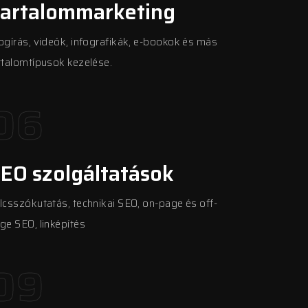
artalommarketing
ogírás, videók, infografikák, e-bookok és más
rtalomtípusok kezelése.
06
EO szolgáltatások
lcsszókutatás, technikai SEO, on-page és off-
ge SEO, linképítés
09