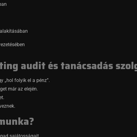
ban
ialakításában
vezetésében
ting audit és tanácsadás szo
 „hol folyik el a pénz”.
et már az elején.
t.
veznek.
 munka?
ágad sajátosságait