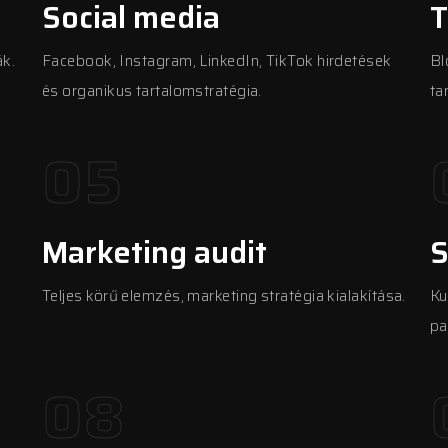
Social media
T
ák.
Facebook, Instagram, LinkedIn, TikTok hirdetések
Bl
és organikus tartalomstratégia.
ta
05
Marketing audit
S
Teljes körű elemzés, marketing stratégia kialakítása.
Ku
pa
08