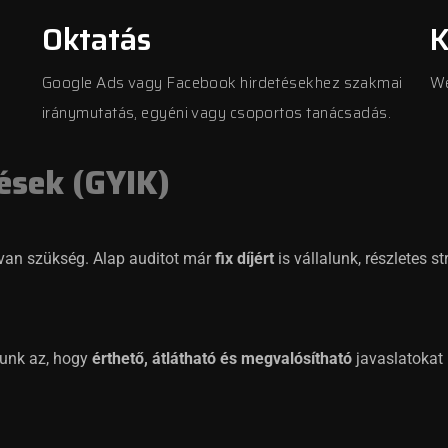
Oktatás
K
Google Ads vagy Facebook hirdetésekhez szakmai
We
iránymutatás, egyéni vagy csoportos tanácsadás.
ések (GYIK)
 van szükség. Alap auditot már
fix díjért
is vállalunk, részletes s
lunk az, hogy
érthető, átlátható és megvalósítható
javaslatokat 