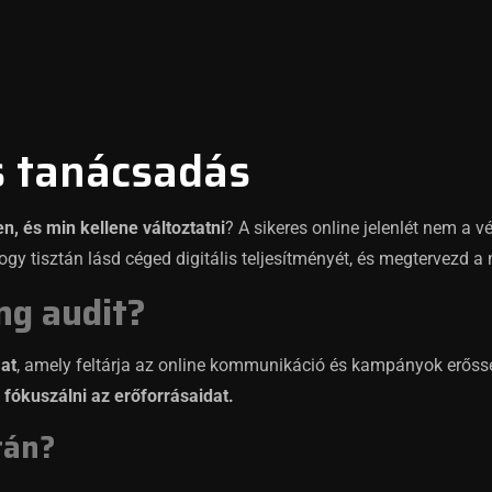
s tanácsadás
, és min kellene változtatni
? A sikeres online jelenlét nem a v
ogy tisztán lásd céged digitális teljesítményét, és megtervezd a
ng audit?
at
, amely feltárja az online kommunikáció és kampányok erősség
fókuszálni az erőforrásaidat.
rán?