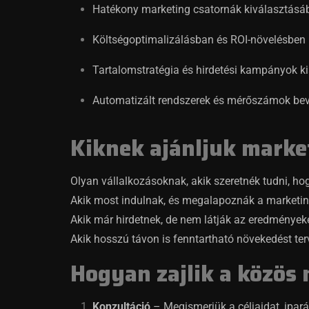
Hatékony marketing csatornák kiválasztásá
Költségoptimalizálásban és ROI-növelésben
Tartalomstratégia és hirdetési kampányok k
Automatizált rendszerek és mérőszámok be
Kiknek ajánljuk marke
Olyan vállalkozásoknak, akik szeretnék tudni, hogy
Akik most indulnak, és megalapoznák a marketing
Akik már hirdetnek, de nem látják az eredményeke
Akik hosszú távon is fenntartható növekedést ter
Hogyan zajlik a közös
Konzultáció
– Megismerjük a céljaidat, ipar