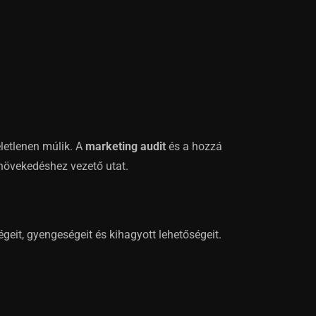
életlenen múlik. A
marketing audit
és a hozzá
 növekedéshez vezető utat.
eit, gyengeségeit és kihagyott lehetőségeit.