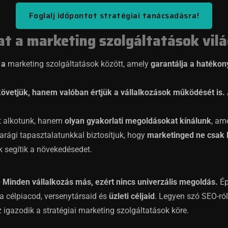
Foglalj időpontot stratégiai tanácsadásra!
at a marketing szolgáltatások vil
 a
marketing szolgáltatások között, amely
garantálja a hatékon
követjük, hanem valóban értjük a vállalkozások működését is.
t alkotunk, hanem
olyan gyakorlati megoldásokat kínálunk
, am
arági tapasztalatunkkal biztosítjuk, hogy
marketinged ne csak 
k segítik a növekedésedet.
– Minden vállalkozás más, ezért nincs univerzális megoldás.
Ép
a célpiacod, versenytársaid és
üzleti céljaid
. Legyen szó SEO-ró
 igazodik a stratégiai marketing szolgáltatások köre.