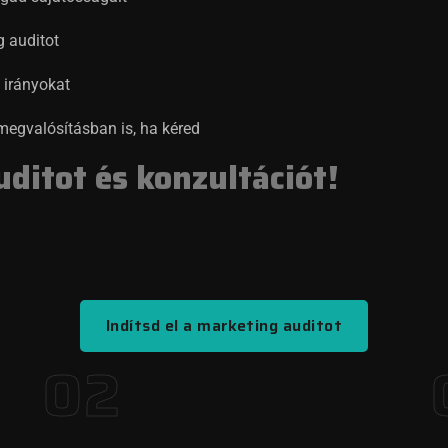
g auditot
 irányokat
gvalósításban is, ha kéred
ditot és konzultációt!
Indítsd el a marketing auditot
02