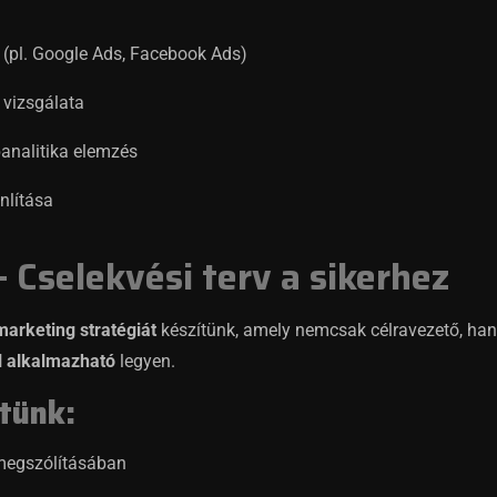
(pl. Google Ads, Facebook Ads)
 vizsgálata
analitika elemzés
nlítása
 Cselekvési terv a sikerhez
arketing stratégiát
készítünk, amely nemcsak célravezető, han
l alkalmazható
legyen.
tünk:
megszólításában